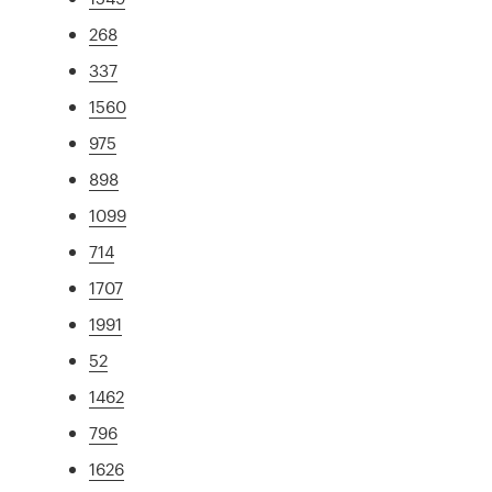
268
337
1560
975
898
1099
714
1707
1991
52
1462
796
1626