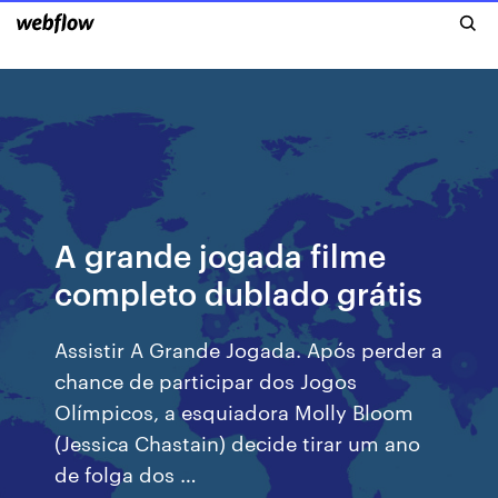
A grande jogada filme
completo dublado grátis
Assistir A Grande Jogada. Após perder a
chance de participar dos Jogos
Olímpicos, a esquiadora Molly Bloom
(Jessica Chastain) decide tirar um ano
de folga dos …