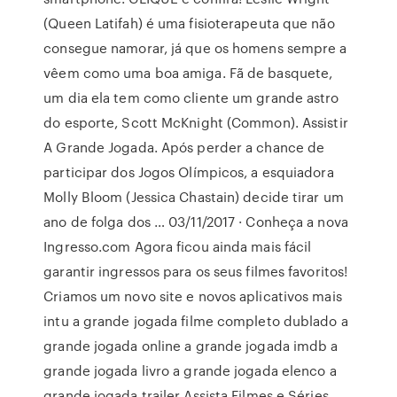
(Queen Latifah) é uma fisioterapeuta que não
consegue namorar, já que os homens sempre a
vêem como uma boa amiga. Fã de basquete,
um dia ela tem como cliente um grande astro
do esporte, Scott McKnight (Common). Assistir
A Grande Jogada. Após perder a chance de
participar dos Jogos Olímpicos, a esquiadora
Molly Bloom (Jessica Chastain) decide tirar um
ano de folga dos … 03/11/2017 · Conheça a nova
Ingresso.com Agora ficou ainda mais fácil
garantir ingressos para os seus filmes favoritos!
Criamos um novo site e novos aplicativos mais
intu a grande jogada filme completo dublado a
grande jogada online a grande jogada imdb a
grande jogada livro a grande jogada elenco a
grande jogada trailer Assista Filmes e Séries