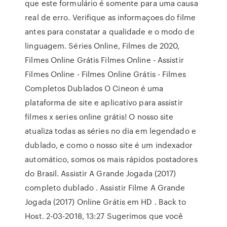
que este formulário é somente para uma causa
real de erro. Verifique as informaçoes do filme
antes para constatar a qualidade e o modo de
linguagem. Séries Online, Filmes de 2020,
Filmes Online Grátis Filmes Online - Assistir
Filmes Online - Filmes Online Grátis - Filmes
Completos Dublados O Cineon é uma
plataforma de site e aplicativo para assistir
filmes x series online grátis! O nosso site
atualiza todas as séries no dia em legendado e
dublado, e como o nosso site é um indexador
automático, somos os mais rápidos postadores
do Brasil. Assistir A Grande Jogada (2017)
completo dublado . Assistir Filme A Grande
Jogada (2017) Online Grátis em HD . Back to
Host. 2-03-2018, 13:27 Sugerimos que você