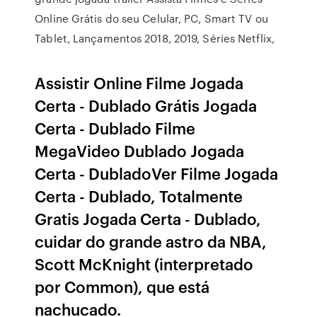
Online Grátis do seu Celular, PC, Smart TV ou
Tablet, Lançamentos 2018, 2019, Séries Netflix,
Assistir Online Filme Jogada
Certa - Dublado Grátis Jogada
Certa - Dublado Filme
MegaVideo Dublado Jogada
Certa - DubladoVer Filme Jogada
Certa - Dublado, Totalmente
Gratis Jogada Certa - Dublado,
cuidar do grande astro da NBA,
Scott McKnight (interpretado
por Common), que está
nachucado.