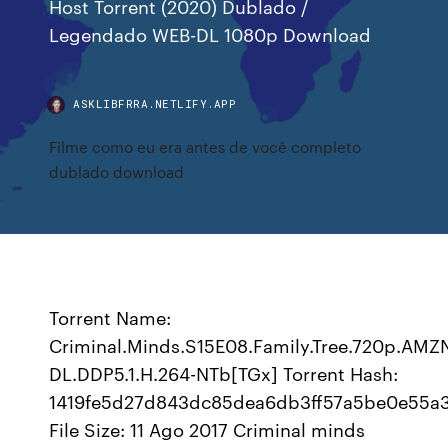
Host Torrent (2020) Dublado /
Legendado WEB-DL 1080p Download
ASKLIBFRRA.NETLIFY.APP
Filme como eu era antes de você completo
dublado download
Torrent Name:
Criminal.Minds.S15E08.Family.Tree.720p.AMZ
DL.DDP5.1.H.264-NTb[TGx] Torrent Hash:
1419fe5d27d843dc85dea6db3ff57a5be0e55a3
File Size: 11 Ago 2017 Criminal minds