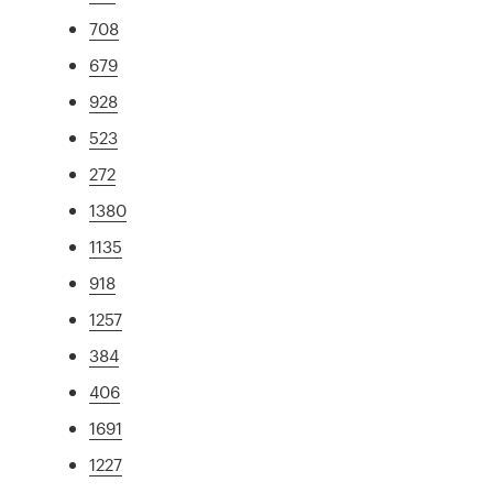
708
679
928
523
272
1380
1135
918
1257
384
406
1691
1227