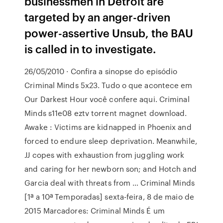
businessmen in Detroit are
targeted by an anger-driven
power-assertive Unsub, the BAU
is called in to investigate.
26/05/2010 · Confira a sinopse do episódio
Criminal Minds 5x23. Tudo o que acontece em
Our Darkest Hour você confere aqui. Criminal
Minds s11e08 eztv torrent magnet download.
Awake : Victims are kidnapped in Phoenix and
forced to endure sleep deprivation. Meanwhile,
JJ copes with exhaustion from juggling work
and caring for her newborn son; and Hotch and
Garcia deal with threats from … Criminal Minds
[1ª a 10ª Temporadas] sexta-feira, 8 de maio de
2015 Marcadores: Criminal Minds É um