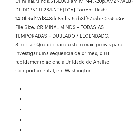
Criminal.Minds.S15E08.Family.Tree.720p.AMZN.WEB-
DL.DDP5.1.H.264-NTb[TGx] Torrent Hash:
1419fe5d27d843dc85dea6db3ff57a5be0e55a3c:
File Size: CRIMINAL MINDS – TODAS AS
TEMPORADAS – DUBLADO / LEGENDADO.
Sinopse: Quando não existem mais provas para
investigar uma seqüência de crimes, o FBI
rapidamente aciona a Unidade de Análise
Comportamental, em Washington.