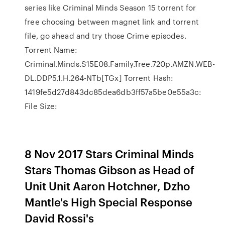
series like Criminal Minds Season 15 torrent for
free choosing between magnet link and torrent
file, go ahead and try those Crime episodes.
Torrent Name:
Criminal.Minds.S15E08.Family.Tree.720p.AMZN.WEB-
DL.DDP5.1.H.264-NTb[TGx] Torrent Hash:
1419fe5d27d843dc85dea6db3ff57a5be0e55a3c:
File Size:
8 Nov 2017 Stars Criminal Minds
Stars Thomas Gibson as Head of
Unit Unit Aaron Hotchner, Dzho
Mantle's High Special Response
David Rossi's