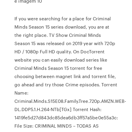
e imagem 10
If you were searching for a place for Criminal
Minds Season 15 series download, you are at
the right place. TV Show Criminal Minds
Season 15 was released on 2019 year with 720p
HD / 1080p Full HD quality. On DocTorrent
website you can easily download series like
Criminal Minds Season 15 torrent for free
choosing between magnet link and torrent file,
go ahead and try those Crime episodes. Torrent
Name:
Criminal.Minds.S15E08.Family.Tree.720p.AMZN.WEB-
DL.DDP5.1.H.264-NTb[TGx] Torrent Hash:
1419fe5d27d843dc85dea6db3ff57a5be0e55a3c:
File Size: CRIMINAL MINDS – TODAS AS