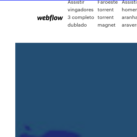
Assistir
Faroeste
Assisti
vingadores
torrent
home
3 completo
torrent
aranh
dublado
magnet
araver