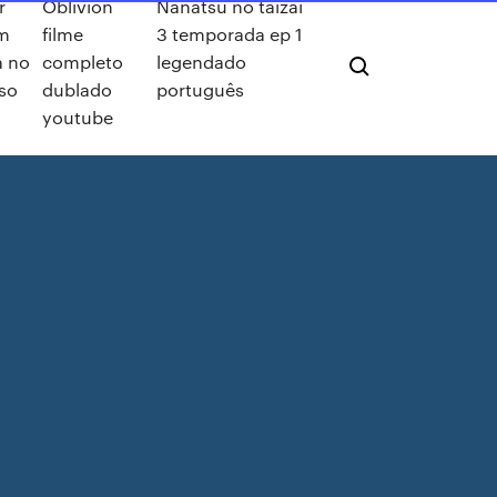
r
Oblivion
Nanatsu no taizai
m
filme
3 temporada ep 1
a no
completo
legendado
so
dublado
português
youtube