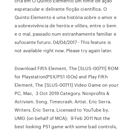
cria em O Quinto Elemento um filme de ação
espetacular e delirante ficção científica. O
Quinto Elemento é uma história sobre o amor e
a sobrevivência de heróis e vilões, entre o bem
e o mal, passado num estranhamente familiar e
sufocante futuro. 04/04/2017 · This feature is
not available right now. Please try again later.
Download Fifth Element, The [SLUS-00711] ROM
for Playstation(PSX/PS1 ISOs) and Play Fifth
Element, The [SLUS-00711] Video Game on your
PC, Mac, 3 Oct 2019 Category. Nonprofits &
Activism. Song. Timecrash. Artist. Eric Serra.
Writers. Éric Serra. Licensed to YouTube by.
UMG (on behalf of MCA); 9 Feb 2011 Not the
best looking PS1 game with some bad controls,